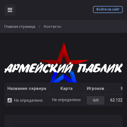
Войти на сайт
Главная страница
Контакты
/
Название сервера
Карта
Игроков
IP
Не определено
62.122.2
Не определено
0/0