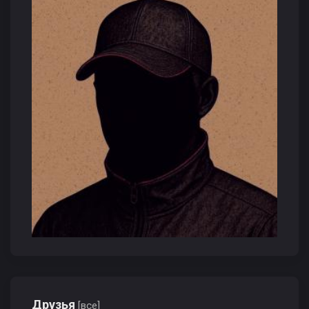
Друзья
[все]