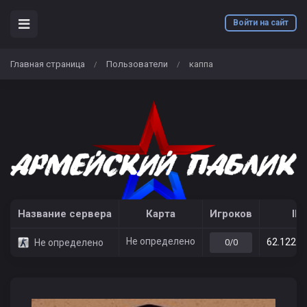
Войти на сайт
Главная страница
Пользователи
каппа
/
/
Название сервера
Карта
Игроков
IP
Не определено
62.122.2
Не определено
0/0