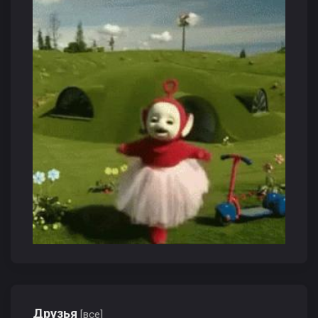
Друзья
[все]