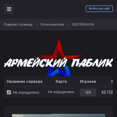
Войти на сайт
Главная страница
Пользователи
DEXTERSHOW
/
/
Название сервера
Карта
Игроков
IP
Не определено
62.122.2
Не определено
0/0