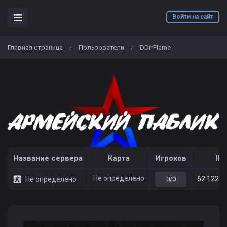
Войти на сайт
Главная страница
Пользователи
DDrrFlame
/
/
Название сервера
Карта
Игроков
IP
Не определено
62.122.2
Не определено
0/0