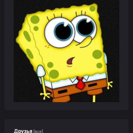
Друзья
[все]