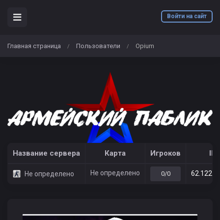
Войти на сайт
Главная страница
Пользователи
Opium
/
/
Название сервера
Карта
Игроков
IP
Не определено
62.122.2
Не определено
0/0