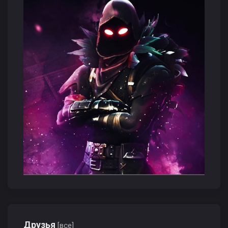
Друзья
[все]