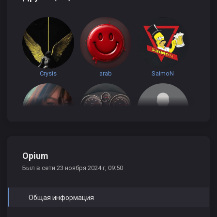
Crysis
arab
SaimoN
NerealnaYa
Алексей Катаев
Xiryrg_48
Opium
Был в сети 23 ноября 2024 г, 09:50
Общая информация
kot_leopol`d
perec_CaHbka
Maksik19