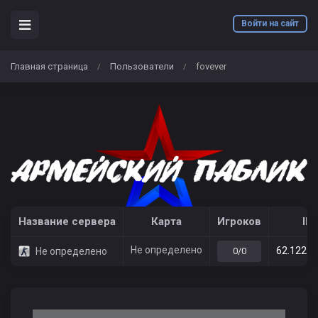
Войти на сайт
Главная страница
Пользователи
fovever
/
/
Название сервера
Карта
Игроков
IP
Не определено
62.122.2
Не определено
0/0