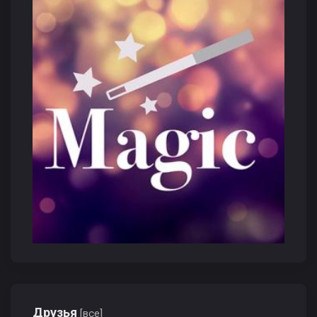
Друзья
[все]