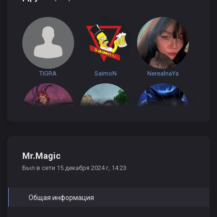
TIGRA
SaimoN
NerealnaYa
Sukkuba
Мишка Яшин
morkva
Mr.Magic
Был в сети 15 декабря 2024 г, 14:23
Общая информация
Алексей Пикалин
Антон Приймак