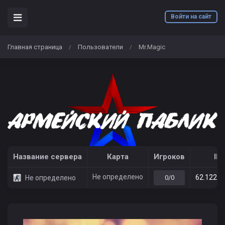
Войти на сайт
Главная страница
Пользователи
Mr.Magic
/
/
Название сервера
Карта
Игроков
IP
Не определено
62.122.2
Не определено
0/0