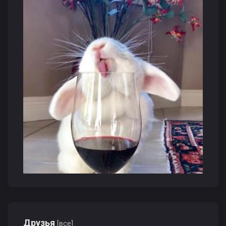
Друзья
[все]