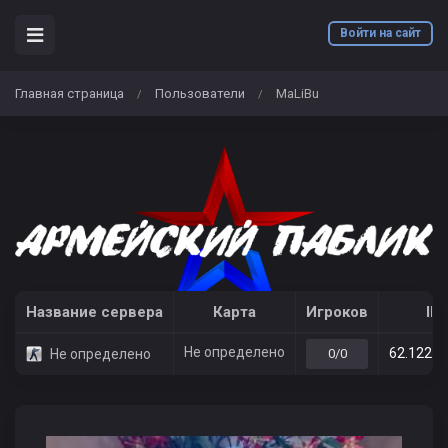
Войти на сайт
Главная страница
Пользователи
MaLiBu
/
/
Название сервера
Карта
Игроков
IP
Не определено
62.122.2
Не определено
0/0