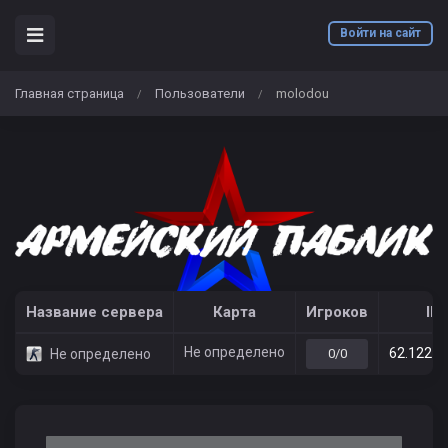
Войти на сайт
Главная страница
Пользователи
molodou
/
/
Название сервера
Карта
Игроков
IP
Не определено
62.122.2
Не определено
0/0