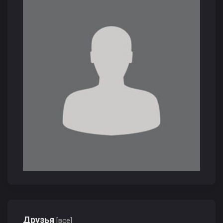
Друзья
[все]