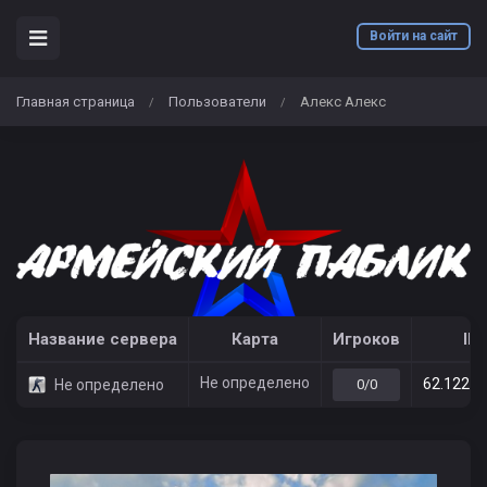
Войти на сайт
Главная страница
Пользователи
Алекс Алекс
/
/
Название сервера
Карта
Игроков
IP
Не определено
62.122.2
Не определено
0/0