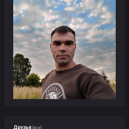
Друзья
[все]