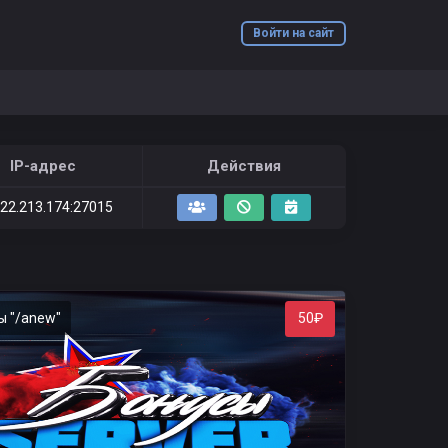
Войти на сайт
IP-адрес
Действия
122.213.174:27015
ы "/anew"
50₽