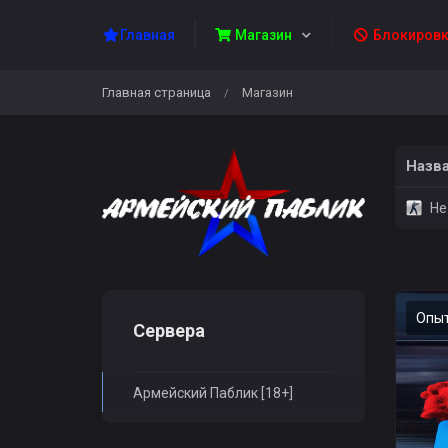
Главная
Магазин
Блокировк
Главная страница
Магазин
/
Назв
Не
Опы
Сервера
Армейский Паблик [18+]