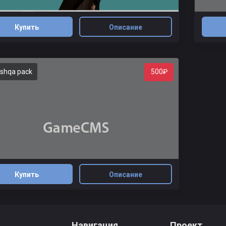
Купить
Описание
oshqa pack
500₽
Купить
Описание
Навигация
Проект