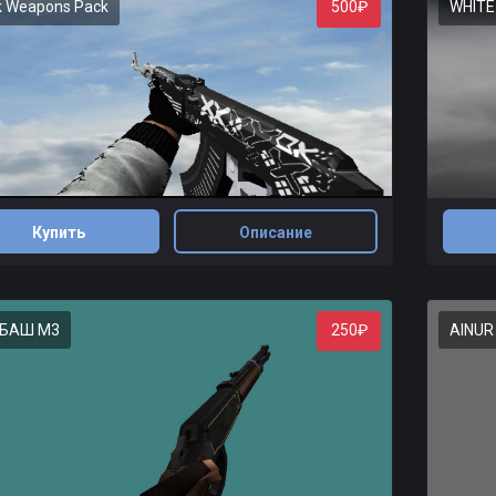
k Weapons Pack
WHITE
500₽
Купить
Описание
БАШ М3
AINUR
250₽