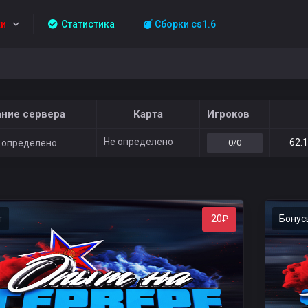
и
Статистика
Сборки cs1.6
ание сервера
Карта
Игроков
Не определено
62.
 определено
0/0
т
Бонус
20₽