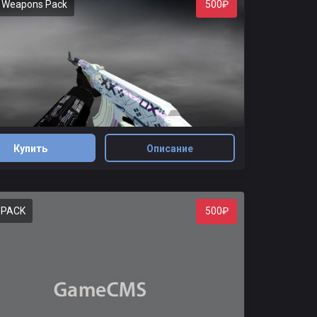
 Weapons Pack
500₽
Купить
Описание
 PACK
500₽