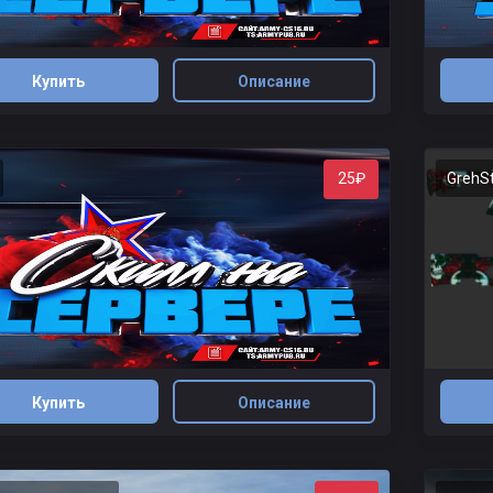
Купить
Описание
GrehSt
25₽
Купить
Описание