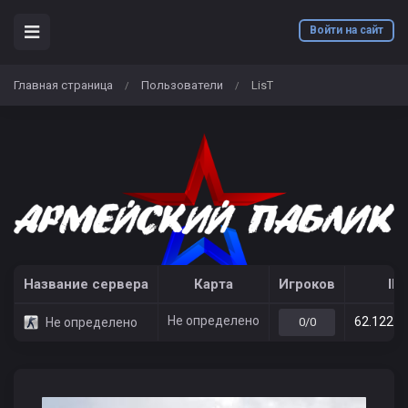
Войти на сайт
Главная страница
Пользователи
LisT
/
/
Название сервера
Карта
Игроков
IP
Не определено
62.122.2
Не определено
0/0