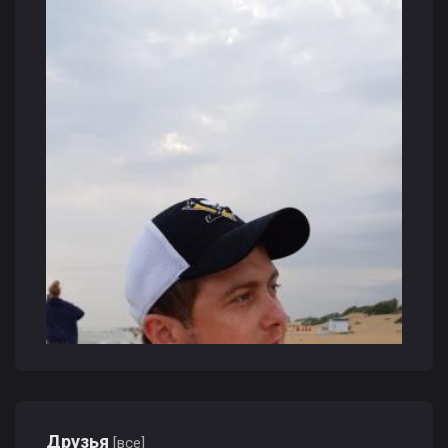
Друзья
[все]