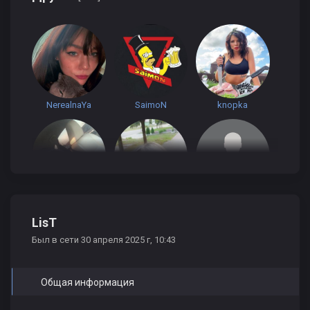
NerealnaYa
SaimoN
knopka
aJIekceu4
vitaminka
Simple
LisT
Был в сети 30 апреля 2025 г, 10:43
Общая информация
Саша Мацукевич
Алексей Пикалин