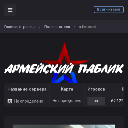
Войти на сайт
Главная страница
Пользователи
aJIekceu4
/
/
Название сервера
Карта
Игроков
IP
Не определено
62.122.2
Не определено
0/0