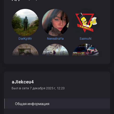
DarKpWr
NerealnaYa
SaimoN
Мокрая пипирка
pornoHD2H
EXCLUSIVE
aJIekceu4
Был в сети 7 декабря 2025 г, 12:23
Общая информация
LisT
Anyutka_Raz
Андрей