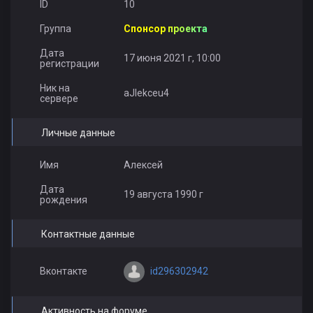
ID
10
Группа
Спонсор проекта
Дата
17 июня 2021 г, 10:00
регистрации
vitaminka
Саша Мацукевич
Razocharovanie
Ник на
aJIekceu4
сервере
Личные данные
Имя
Алексей
Алексей Пикалин
Brodaga
ГрЕшНиК
Дата
19 августа 1990 г
рождения
Контактные данные
id296302942
Вконтакте
Активность на форуме