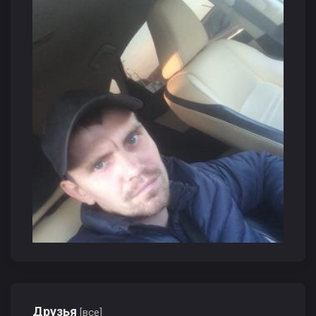
Друзья
[все]