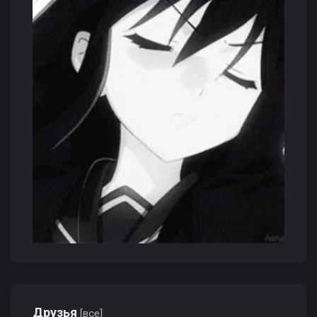
Друзья
[все]