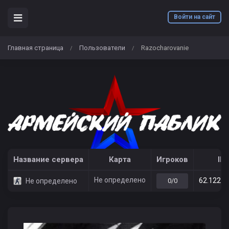
Войти на сайт
Главная страница
Пользователи
Razocharovanie
/
/
Название сервера
Карта
Игроков
IP
Не определено
62.122.2
Не определено
0/0